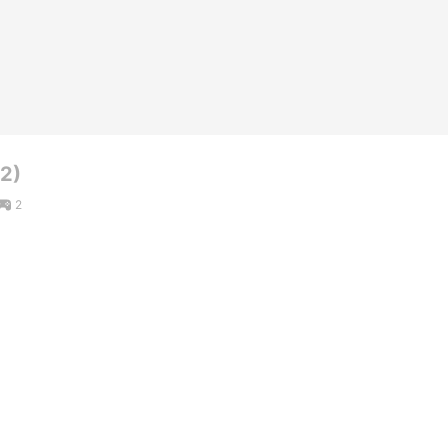
2)
2
ling