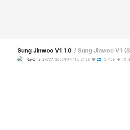
Sung Jinwoo V1 1.0
/
Sung Jinwoo V1 (S
RayZmanJR777
2026年4月11日 21:38
22
459
43
説明
#
VRChat
#
SungJinwoo
#
Anime
#
Solo_Leveling
#
sololeve
コメント