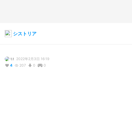
シストリア
t.t
2022年2月3日 16:19
4
207
0
0
説明
#
VRoidStudio
コメント