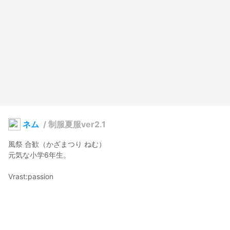
ネム
/
制服夏服ver2.1
風祭 合歓（かざまつり ねむ）

元気な小学6年生。

Vrast:passion
やひろ
2020年12月25日 01:41