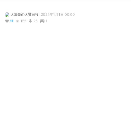
大富豪の大貧民役
2024年1月1日 00:00
11
155
26
1
説明
#
VRoidStudio
#
VRoid
#
VIPRPG
#
褐色
#
褐色肌
#
褐色娘
ボヨヨ～ン！

こっそり聞いた話だが…大富豪の大貧民役が作ったモデルは定期
的にモデルを更新、バージョンアップされているものがあるらし
い…

24年4月19日追記：VRoid更新による尻尾パーツ追加のためモデル
を差し替えました。
コメント