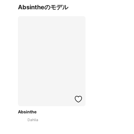
Absintheのモデル
Absinthe
Dahlia