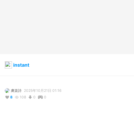
instant
虜楽詩
2025年10月21日 01:16
8
108
0
0
説明
#
VRoidStudio
#
オリジナル
#
帽子
#
創作