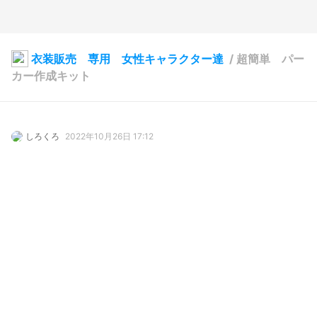
衣装販売 専用 女性キャラクター達
/
超簡単 パー
カー作成キット
しろくろ
2022年10月26日 17:12
16
100
0
0
説明
#
VRoidStudio
使用しているBOOTHアイテム