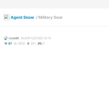
Agent Snow
/
Military Gear
rusia88
2022年12月16日 13:13
97
1633
201
0
説明
#
VRoidStudio
#
cool
#
military
#
soldier
#
white_hair
#
athletic
コメント
投稿する