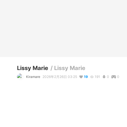
Lissy Marie
/
Lissy Marie
Kiramare
2026年2月26日 03:25
19
191
0
0
説明
#
VRoidStudio
#
BOOTH
#
VRChat
#
VRoid
#
Doll
#
OC
#
oc