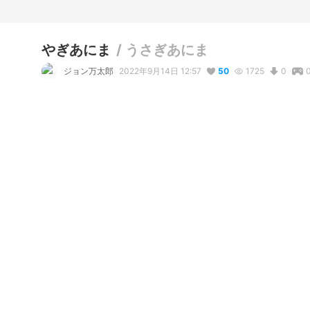
やぎあにま
/
うさぎあにま
ジョン万太郎
2022年9月14日 12:57
50
1725
0
説明
#
3DCG
#
無性別
#
booth販売中
#
VRChat
使用しているBOOTHアイテム