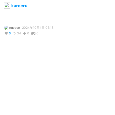
kuroeru
nuepon
2024年10月4日 05:13
3
34
0
0
説明
#
VRoidStudio
自分用に作りました。黒いエルフです。
コメント
投稿する