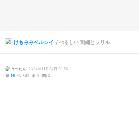
けもみみペルシイ
/
ぺるしい 刺繍とフリル
うーたん
2024年11月24日 01:56
16
392
0
0
説明
#
VRoidStudio
アウトライン強すぎる気がしたのとチークがあまりに酔っ払いな
ので反省してみました