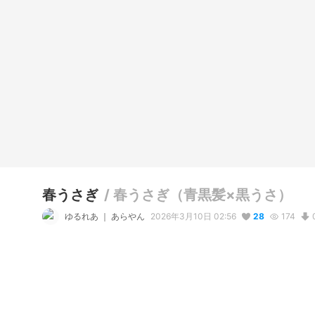
春うさぎ
/
春うさぎ（青黒髪×黒うさ）
ゆるれあ ｜ あらやん
2026年3月10日 02:56
28
174
説明
#
VRoidStudio
#
BOOTH販売中
#
VRChat
#
ちびキャラ
#
デ