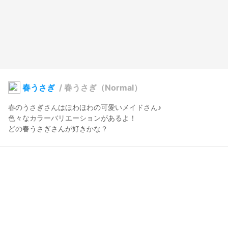
春うさぎ
/
春うさぎ（Normal）
春のうさぎさんはほわほわの可愛いメイドさん♪

色々なカラーバリエーションがあるよ！

どの春うさぎさんが好きかな？
ゆるれあ ｜ あらやん
2026年3月9日 15:18
25
199
0
0
説明