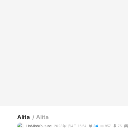
Alita
/
Alita
HoMinhYoutube
2023年1月4日 16:54
34
857
75