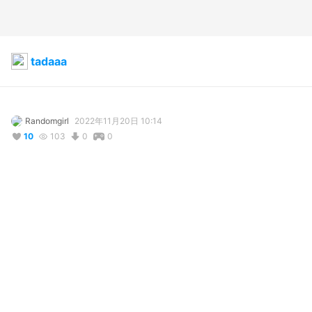
tadaaa
Randomgirl
2022年11月20日 10:14
10
103
0
0
説明
#
VRoidStudio
コメント
投稿する