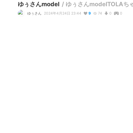
ゆぅさんmodel
/
ゆぅさんmodelTOLAち
ゆぅさん
2024年4月24日 23:44
9
74
0
0
説明
#
VRoidStudio
#
くみちょ
ゆぅさんmodelで、TOLAちゃんの下呂温泉Teeのそうちゃ
いつも、これで、TOLAちゃんのDJイベントやぽっぽフェスに参加して
使用しているBOOTHアイテム