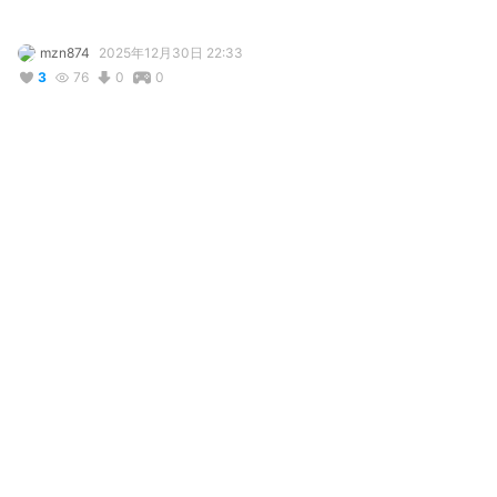
mzn874
2025年12月30日 22:33
3
76
0
0
説明
#
VRoidStudio
#
BOOTH販売中
#
VRChat
#
オリジナル
#
限定1点
使用しているBOOTHアイテム