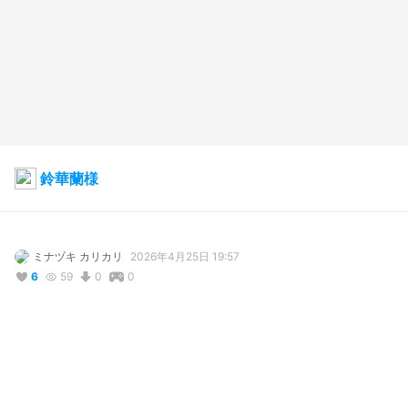
鈴華蘭様
ミナヅキ カリカリ
2026年4月25日 19:57
6
59
0
0
説明
#
VRoidStudio
#
commission
#
コミッション
ご依頼で鈴華蘭様のモデルを製作いたしました！