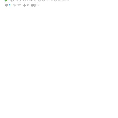
1
32
0
0
説明
#
VRoidStudio
#
commission
#
コミッション
ご依頼でKAJIL様のモデルを製作いたしました！
コメント
投稿する
リアクション