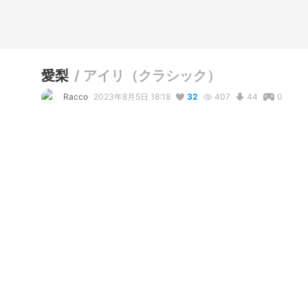
愛梨
/
アイリ（クラシック）
Racco
2023年8月5日 18:18
32
407
44
0
説明
#
VRoidStudio
#
オリジナル
#
VRoid
#
クラフトピア
コメント