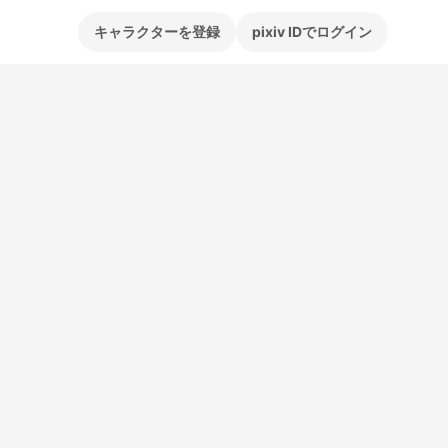
キャラクターを登録
pixiv IDでログイン