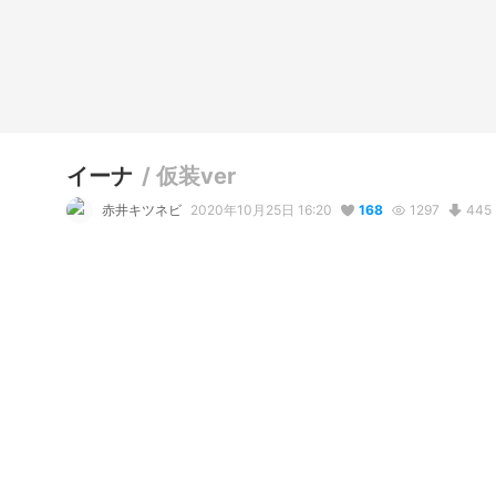
イーナ
/
仮装ver
赤井キツネビ
2020年10月25日 16:20
168
1297
445
説明
#
オリジナル
#
女性
#
ハロウィン
#
仮装
#
cluster対応
#
アバ
お兄ちゃんを巻き込んでハロウィンの仮装をした妹です。
コメント