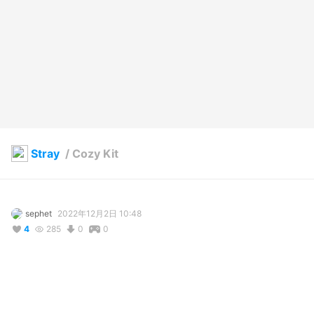
Stray
/
Cozy Kit
sephet
2022年12月2日 10:48
4
285
0
0
説明
#
fox
#
fox_ears
#
Fox
#
foxgirl
#
foxboy
#
OC
#
VRoid
#
sweater
#
cozy
#
cute