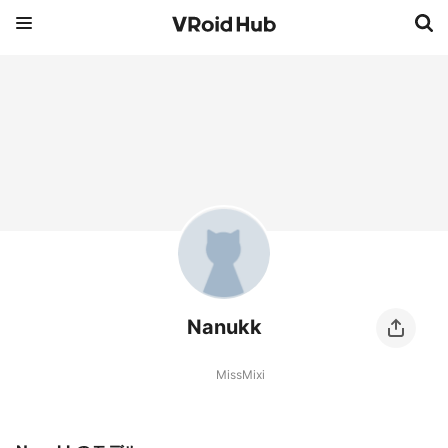
Nanukk
MissMixi