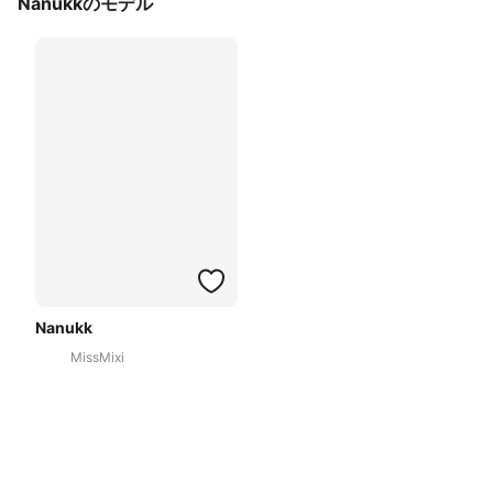
Nanukkのモデル
Nanukk
MissMixi