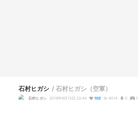
石村ヒガシ
/
石村ヒガシ（空軍）
石村ヒガシ
2019年9月13日 23:44
102
4014
0
説明
#
military
#
軍服
#
軍人
#
ミリタリー
#
ミリタリー系
#
VTub