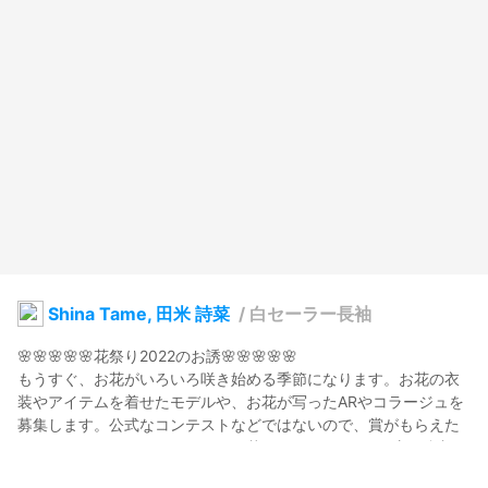
Shina Tame, 田米 詩菜
/
白セーラー長袖
🌸🌸🌸🌸🌸花祭り2022のお誘🌸🌸🌸🌸🌸

もうすぐ、お花がいろいろ咲き始める季節になります。お花の衣
装やアイテムを着せたモデルや、お花が写ったARやコラージュを
募集します。公式なコンテストなどではないので、賞がもらえた
りするわけではありませんが、お花が好きなVRoiderの方に参加し
ていただきたいです。モデルやアートワークを投稿する際に「#花