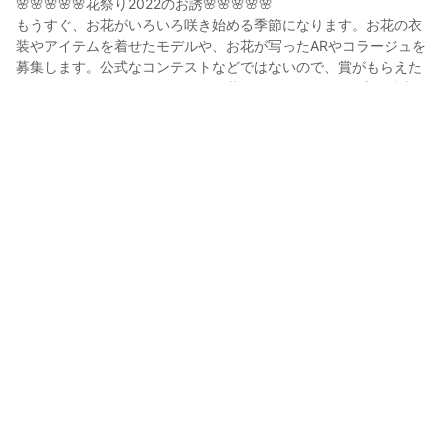
🌸🌸🌸🌸🌸花祭り2022のお誘🌸🌸🌸🌸🌸

もうすぐ、お花がいろいろ咲き始める季節になります。お花の衣
装やアイテムを着せたモデルや、お花が写ったARやコラージュを
募集します。公式なコンテストなどではないので、賞がもらえた
りするわけではありませんが、お花が好きなVRoiderの方に参加し
ていただきたいです。モデルやアートワークを投稿する際に「#花
祭り2022」のタグを付けてください。

花祭り2022:

参加モデル 
hub.vroid.com/tags/%E8%8A%B1%E7%A5%AD%E3%82%8A202
2
アートワーク 
hub.vroid.com/tags/%E8%8A%B1%E7%A5%AD%E3%82%8A202
2/artworks
Shina Tame, 田米 詩菜

VRoid studio正式版で生まれた子です。

11月10日生まれ さそり座

身長157.4cm、体重、スリーサイズは秘密。

Ringoの実験アシスタントです。色々な実験的デモンストレーショ