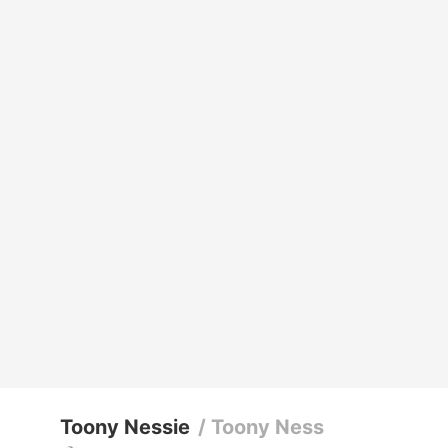
Toony Nessie
/
Toony Ness