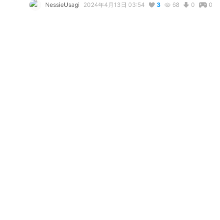
NessieUsagi
2024年4月13日 03:54
3
68
0
0
説明
#
VRoid
コメント
リアクション
Shosho
が
しました