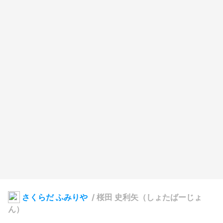
さくらだ ふみりや
/
桜田 史利矢（しょたばーじょ
ん）