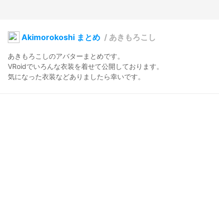
Akimorokoshi まとめ
/
あきもろこし
あきもろこしのアバターまとめです。

VRoidでいろんな衣装を着せて公開しております。

気になった衣装などありましたら幸いです。
あきもろこし
2025年3月31日 22:53
9
104
0
0
説明
#
VRoidStudio
桜ワンピース

衣装などリスト↓

booth.pm/wish_list_names/dbwTJ7k8
