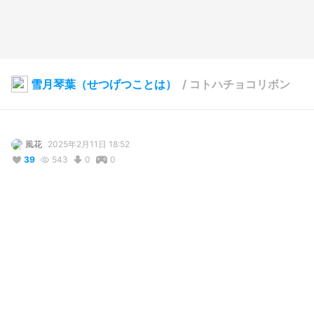
雪月琴葉（せつげつことは）
/
コトハチョコリボン
風花
2025年2月11日 18:52
39
543
0
0
説明
#
VRoidStudio
#
オリジナル
#
お嬢さま
#
女子大生
#
JD
#
バレンタイン
#
バレンタインデー
#
かわいい
使用しているBOOTHアイテム