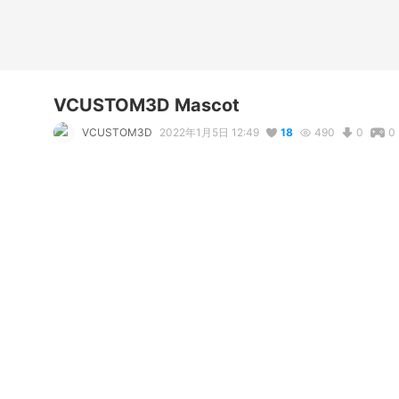
VCUSTOM3D Mascot
VCUSTOM3D
2022年1月5日 12:49
18
490
0
0
説明
#
chibi
#
VirtualFashionContest
VCUSTOM3D's Chibi Mascot
コメント