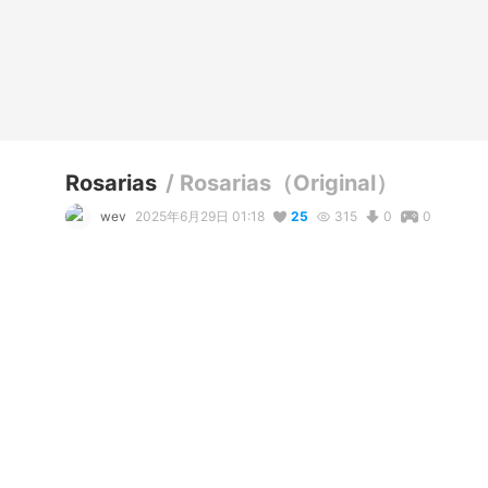
Rosarias
/
Rosarias（Original）
wev
2025年6月29日 01:18
25
315
0
0
説明
#
VRoidStudio
#
OC
#
vampiregirl
“I am Rosarias von Lafayettus, the Blooded MonarAAAAAAAH
*Falls down from the HardBlood Stairs 

"....Mor...Monarch of Kogibara Outskirt..."

Well, here comes Rosarias, a Bloodfiend who shares a sam