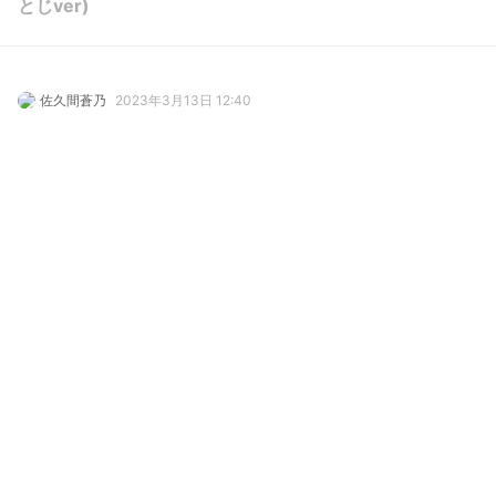
とじver)
佐久間蒼乃
2023年3月13日 12:40
16
313
0
0
説明
#
VRoidStudio
使用しているBOOTHアイテム