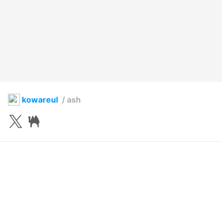
kowareul
/
ash
佐久本
2020年10月21日 05:16
42
500
0
0
説明
#
オリジナル
#
booth販売中