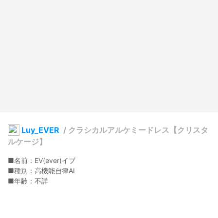
Luy_EVER
/
クラシカルアルケミードレス【クリスタ
ルケージ】
■名前：EV(ever)イブ

■種別：高機能自律AI

■年齢：不詳

■特技：感情の感知

◆紹介

4つの感情を融合したことにより誕生したAI。
