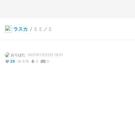
ラスカ
/
ミミノミ
おりはた
2021年1月23日 18:31
25
578
0
0
説明
#
ミミノミ
ハロウィンverです
コメント