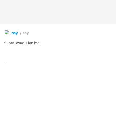
ray
/
ray
Super swag alien idol
hastur
2021年1月23日 07:04
49
376
0
0
説明
#
Alien
#
pink
swag