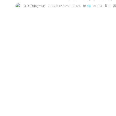
茶々乃葉なつめ
2024年12月28日 22:24
13
124
0
説明
丸メガネVer.です (´-ω-`)

(メガネはblenderで作っています。)
写真・動画
4
2