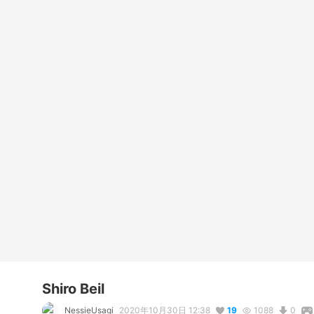
Shiro Beil
NessieUsagi
2020年10月30日 12:38
19
1088
0