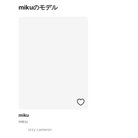
mikuのモデル
miku
mikiu
izzy cameron