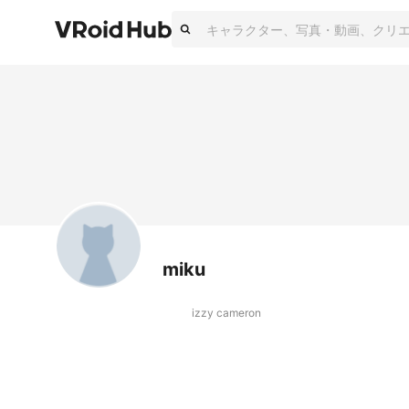
miku
izzy cameron