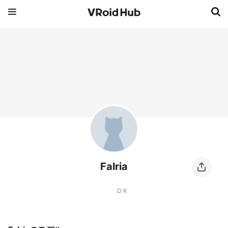
Falria
D K