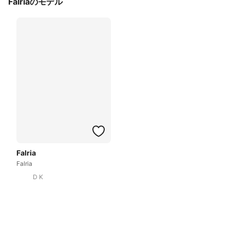
Falriaのモデル
Falria
Falria
D K