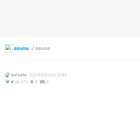
asuna
/
asuna
kof kirito
2021年6月24日 21:42
4
375
0
0
説明
#anime #swordartoline #asuna
コメント