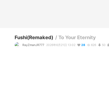
Fushi(Remaked)
/
To Your Eternity
RayZmanJR777
2026年6月21日 13:02
28
626
50
説明
#
VRChat
#
Remake
#
Fushi
#
ToYourEternity
#
Anime
#
An
I've redone Fushi by removing that annoying rope he use to 
color a little more better like brightening him more and othe
コメント