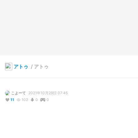
アトゥ
/
アトゥ
こよーて
2021年10月29日 07:45
11
102
0
0
説明
#
ラクキン
#
ラクガキキングダム
#
妖精