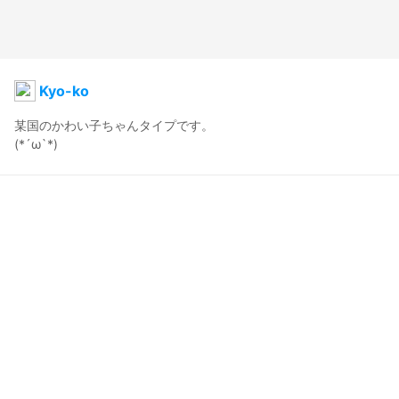
Kyo-ko
某国のかわい子ちゃんタイプです。

(*´ω`*)
kyou
2022年8月20日 00:54
17
191
0
0
説明
#
輝けうちの子
#
VRoid
BOOTHのアイテムにお着替えしました。

あと、暗闇でも衣装などが光るよう少し加工してます。