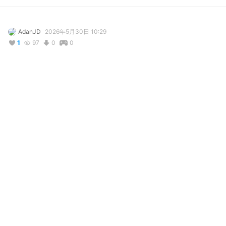
AdanJD
2026年5月30日 10:29
1
97
0
0
説明
#
AdanJD
#
fanart
#
residentevil
#
RPD
#
ResidentEvil
コメント
投稿する
リアクション