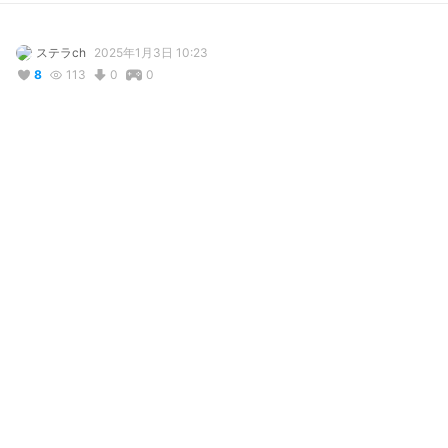
ステラch
2025年1月3日 10:23
8
113
0
0
説明
#
BOOTH販売中
#
女の子
使用しているBOOTHアイテム