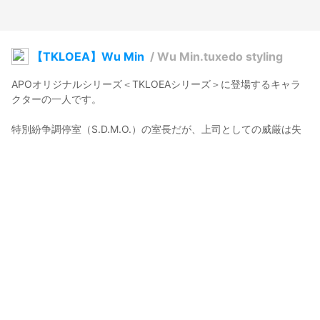
【TKLOEA】Wu Min
/
Wu Min.tuxedo styling
APOオリジナルシリーズ＜TKLOEAシリーズ＞に登場するキャラ
クターの一人です。

特別紛争調停室（S.D.M.O.）の室長だが、上司としての威厳は失
われている。

日常生活では逸脱した行動が多いが、大事な場面では頼りになる
人物

描かれてはいませんが、デイヴィスとジェスカの心遣いや複雑な
感情が細部まで表現されています。

たくさんの秘密や計画があるようですが、誰もそれを気にしませ
ん。